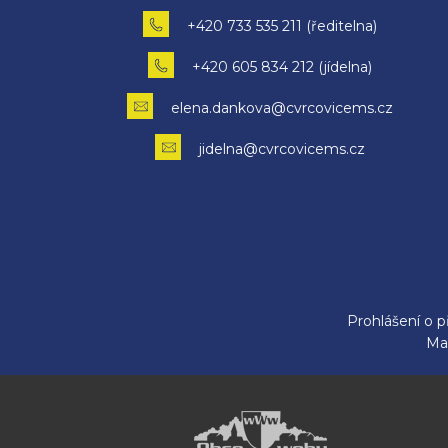
+420 733 535 211 (ředitelna)
+420 605 834 212 (jídelna)
elena.dankova@cvrcovicems.cz
jidelna@cvrcovicems.cz
Prohlášení o p
Ma